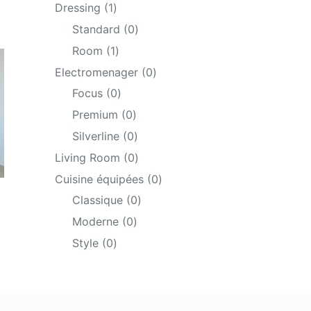
products
1
Dressing
1
product
0
Standard
0
products
1
Room
1
product
0
Electromenager
0
products
0
Focus
0
products
0
Premium
0
products
0
Silverline
0
products
0
Living Room
0
products
0
Cuisine équipées
0
products
0
Classique
0
products
0
Moderne
0
products
0
Style
0
products