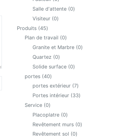
products
0
Salle d'attente
0
products
0
Visiteur
0
products
45
Produits
45
products
0
Plan de travail
0
products
0
Granite et Marbre
0
products
0
Quartez
0
products
0
Solide surface
0
products
40
portes
40
products
7
portes extérieur
7
products
33
Portes intérieur
33
products
0
Service
0
products
0
Placoplatre
0
products
0
Revêtement murs
0
products
0
Revêtement sol
0