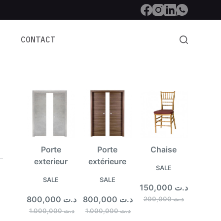
CONTACT
Porte
Porte
Chaise
exterieur
extérieure
PRODUCT
SALE
ON
PRODUCT
PRODUCT
SALE
SALE
150,000
د.ت
SALE
ON
ON
800,000
د.ت
800,000
د.ت
200,000
د.ت
SALE
SALE
1.000,000
د.ت
1.000,000
د.ت