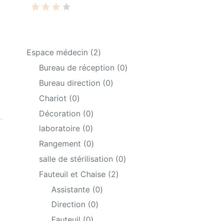
Rate
1
d
4.00
2
Espace médecin
2
out
of 5
products
0
Bureau de réception
0
base
products
0
Bureau direction
0
d on
products
0
cust
Chariot
0
omer
products
0
Décoration
0
ratin
products
0
laboratoire
0
g
products
0
Rangement
0
products
0
salle de stérilisation
0
products
2
Fauteuil et Chaise
2
products
0
Assistante
0
products
0
Direction
0
products
0
Fauteuil
0