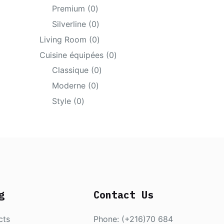
products
0
Premium
0
products
0
Silverline
0
products
0
Living Room
0
products
0
Cuisine équipées
0
products
0
Classique
0
products
0
Moderne
0
products
0
Style
0
products
g
Contact Us
cts
Phone: (+216)70 684