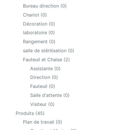
base
products
0
Bureau direction
0
d on
products
0
cust
Chariot
0
omer
products
0
Décoration
0
ratin
products
0
laboratoire
0
g
products
0
Rangement
0
products
0
salle de stérilisation
0
products
2
Fauteuil et Chaise
2
products
0
Assistante
0
products
0
Direction
0
products
0
Fauteuil
0
products
0
Salle d'attente
0
products
0
Visiteur
0
products
45
Produits
45
products
0
Plan de travail
0
products