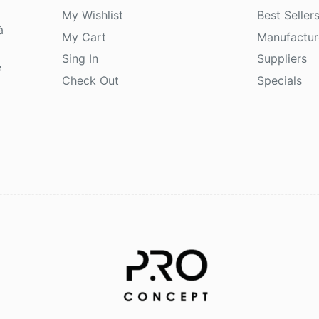
My Wishlist
Best Seller
à
My Cart
Manufactur
Sing In
Suppliers
e
Check Out
Specials