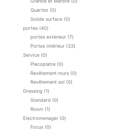
0
Granite et Marbre
0
products
0
Quartez
0
products
0
Solide surface
0
products
40
portes
40
products
7
portes extérieur
7
products
33
Portes intérieur
33
products
0
Service
0
products
0
Placoplatre
0
products
0
Revêtement murs
0
products
0
Revêtement sol
0
products
1
Dressing
1
product
0
Standard
0
products
1
Room
1
product
0
Electromenager
0
products
0
Focus
0