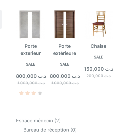
Porte
Porte
Chaise
exterieur
extérieure
PRODUCT
SALE
ON
PRODUCT
PRODUCT
SALE
SALE
150,000
د.ت
SALE
ON
ON
800,000
د.ت
800,000
د.ت
200,000
د.ت
SALE
SALE
1.000,000
د.ت
1.000,000
د.ت
Rate
1
d
4.00
2
Espace médecin
2
out
of 5
products
0
Bureau de réception
0