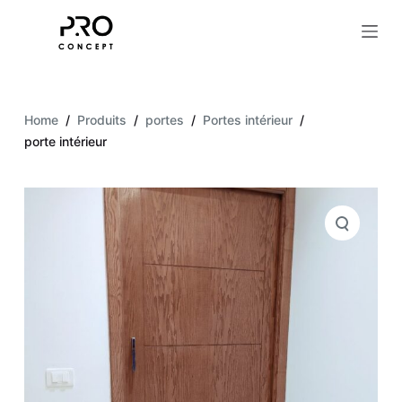
S
k
i
p
t
Home
/
Produits
/
portes
/
Portes intérieur
/
o
porte intérieur
c
o
n
t
e
n
t