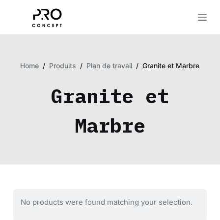
S
k
i
p
t
Home
/
Produits
/
Plan de travail
/
Granite et Marbre
o
Granite et
c
o
n
Marbre
t
e
n
t
No products were found matching your selection.