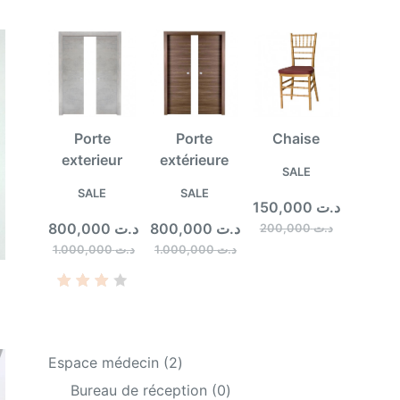
Porte
Porte
Chaise
exterieur
extérieure
PRODUCT
SALE
ON
PRODUCT
PRODUCT
SALE
SALE
150,000
د.ت
SALE
ON
ON
800,000
د.ت
800,000
د.ت
200,000
د.ت
SALE
SALE
1.000,000
د.ت
1.000,000
د.ت
Rate
1
d
4.00
2
Espace médecin
2
out
of 5
products
0
Bureau de réception
0