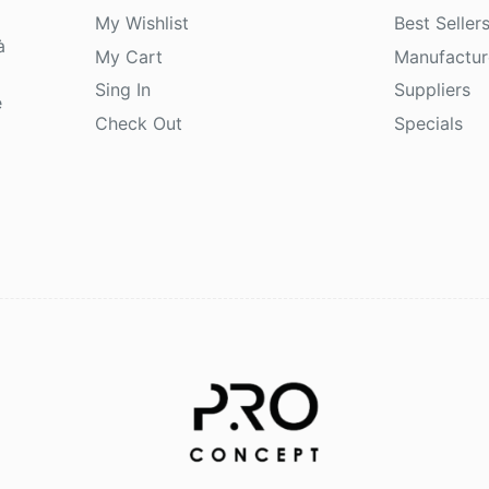
My Wishlist
Best Seller
à
My Cart
Manufactur
Sing In
Suppliers
e
Check Out
Specials