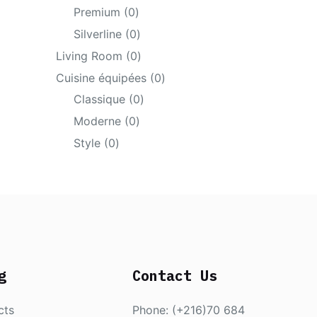
products
0
Premium
0
products
0
Silverline
0
products
0
Living Room
0
products
0
Cuisine équipées
0
products
0
Classique
0
products
0
Moderne
0
products
0
Style
0
products
g
Contact Us
cts
Phone: (+216)70 684