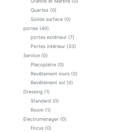
0
Granite et Marbre
0
products
0
Quartez
0
products
0
Solide surface
0
products
40
portes
40
products
7
portes extérieur
7
products
33
Portes intérieur
33
products
0
Service
0
products
0
Placoplatre
0
products
0
Revêtement murs
0
products
0
Revêtement sol
0
products
1
Dressing
1
product
0
Standard
0
products
1
Room
1
product
0
Electromenager
0
products
0
Focus
0