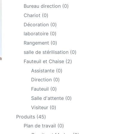
base
products
0
Bureau direction
0
d on
products
0
cust
Chariot
0
omer
products
0
Décoration
0
ratin
products
0
laboratoire
0
g
products
0
Rangement
0
products
0
salle de stérilisation
0
products
2
Fauteuil et Chaise
2
products
0
Assistante
0
products
0
Direction
0
products
0
Fauteuil
0
products
0
Salle d'attente
0
products
0
Visiteur
0
products
45
Produits
45
products
0
Plan de travail
0
products