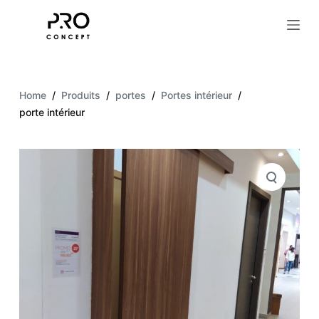
S
k
i
p
t
Home
/
Produits
/
portes
/
Portes intérieur
/
o
porte intérieur
c
o
n
t
e
n
t