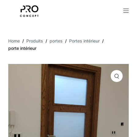
S
k
i
p
t
Home
/
Produits
/
portes
/
Portes intérieur
/
o
porte intérieur
c
o
n
t
e
n
t