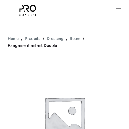
S
k
i
p
t
Home
/
Produits
/
Dressing
/
Room
/
o
Rangement enfant Double
c
o
n
t
e
n
t