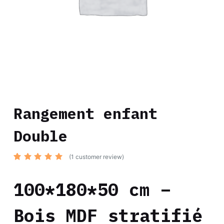
Rangement enfant
Double
(
1
customer review)
Rated
1
5.00
out
of 5
100*180*50 cm –
based
on
custome
r rating
Bois MDF stratifié